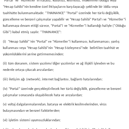
“Portal” ve “Hizmetler”in hatasız, kusursuz, kesintisiz, mükemmel olduğu veya
“Hesap Sahibi”nin kendine özel ihtiyaçlarını karşılayacağı şeklinde bir iddia veya
taahhütte bulunmamaktadır. “THAINANCE” “Portal” üzerinde her türlü değişiklik,
güncelleme ve benzeri çalışmalar yapabilir ve “Hesap Sahibi” Portal’ı ve “Hizmetler”i
kullanmaya devam ettiği sürece, “Portal”i ve “Hizmetler”i kullandığı haliyle (“Olduğu
Gibi”) kabul etmiş sayılır. “THAINANCE”:
(i) “Hesap Sahibi”’nin “Portal” ve “Hizmetler”i kullanması, kullanmaması, yanlış
kullanması veya “Hesap Sahibi”nin “Hesap Sözleşmesi”nde belirtilen taahhüt ve
yükümlülüklerini yerine getirmemesinden;
(ii) tüm donanım, sistem yazılımı/diğer yazılımlar ve ağ ilişkili işlevden ve bu
nedenle ortaya çıkacak arızalardan;
(iii) iletişim ağı (network), internet bağlantısı, bağlantı hatalarından;
(iv) “Portal” üzerinde gerçekleştirilecek her türlü değişiklik, güncelleme ve benzeri
çalışmalar sonucunda oluşabilecek hata ve arızalardan;
(v) voltaj dalgalanmalarından, batarya ve elektrik kesilmelerinden, virüs
bulaşmasından ve benzeri faktörlerden;
(vi) işletim sistemi uyumsuzluklarından;