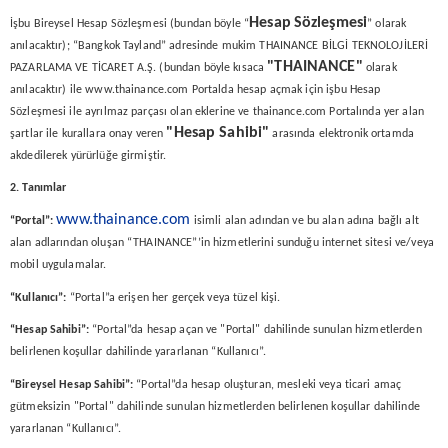
Hesap
Sözleşmesi
İşbu Bireysel Hesap Sözleşmesi (bundan böyle “
” olarak
anılacaktır); “Bangkok Tayland” adresinde mukim THAINANCE BİLGİ TEKNOLOJİLERİ
"THAINANCE"
PAZARLAMA VE TİCARET A.Ş. (bundan böyle kısaca
olarak
anılacaktır) ile www.thainance.com Portalda hesap açmak için işbu Hesap
Sözleşmesi ile ayrılmaz parçası olan eklerine ve thainance.com Portalında yer alan
"Hesap Sahibi"
şartlar ile kurallara onay veren
arasında elektronik ortamda
akdedilerek yürürlüğe girmiştir.
2. Tanımlar
www.thainance.com
“Portal”:
isimli alan adından ve bu alan adına bağlı alt
alan adlarından oluşan “THAINANCE”’in hizmetlerini sunduğu internet sitesi ve/veya
mobil uygulamalar.
“Kullanıcı”:
“Portal”a erişen her gerçek veya tüzel kişi.
“Hesap Sahibi”:
“Portal”da hesap açan ve "Portal" dahilinde sunulan hizmetlerden
belirlenen koşullar dahilinde yararlanan “Kullanıcı”.
“Bireysel Hesap Sahibi”:
“Portal”da hesap oluşturan, mesleki veya ticari amaç
gütmeksizin "Portal" dahilinde sunulan hizmetlerden belirlenen koşullar dahilinde
yararlanan “Kullanıcı”.