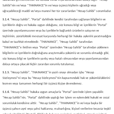
saklaması gerekmektedir. Bu konuda ihmal veya kusurlarından dolayı diğer “Hesap
Sahibi”nin ve/veya “THAINANCE”in ve/veya üçüncü kişilerin uğradığı veya
uğrayabileceği maddi ve/veya manevi her tür zararlardan “Hesap Sahibi” sorumludur.
5.1.4.
"Hesap Sahibi", "Portal" dahilinde kendisi tarafından sağlanan bilgilerin ve
içeriklerin doğru ve hukuka uygun olduğunu, söz konusu bilgi ve içeriklerin "Portal"
üzerinde yayınlanmasının veya bu içeriklerle bağlantılı ürünlerin satışının ve
teşhirinin, yürürlükteki mevzuat karşısında herhangi bir hukuka aykırılık yaratmadığını
kabul ve taahhüt etmektedir. "THAINANCE", "Hesap Sahibi" tarafından
"THAINANCE"e iletilen veya "Portal" üzerinden “Hesap Sahibi” tarafından yüklenen
bilgilerin ve içeriklerin doğruluğunu araştırmakla yükümlü ve sorumlu olmadığı gibi,
söz konusu bilgi ve içeriklerin yanlış veya hatalı olmasından veya yayınlanmasından
dolayı ortaya çıkacak hiçbir zarardan sorumlu tutulamaz.
5.1.5.
"Hesap Sahibi", "THAINANCE"in yazılı onayı olmadan işbu “Hesap
Sözleşmesi”ni veya bu “Hesap Sözleşmesi”nin kapsamındaki hak ve yükümlülüklerini
kısmen veya tamamen herhangi bir üçüncü kişiye devredemez.
5.1.6.
“Hesap Sahibi” hukuka uygun amaçlarla "Portal" üzerinde işlem yapabilir.
"Hesap Sahibi"nin, "Portal" dahilinde yaptığı her işlem ve eylemdeki hukuki ve cezai
sorumluluk kendisine aittir. "Hesap Sahibi", "THAINANCE"in ve/veya başka bir
üçüncü şahsın ayni veya şahsi haklarına, malvarlığına, kişisel verilerine tecavüz teşkil