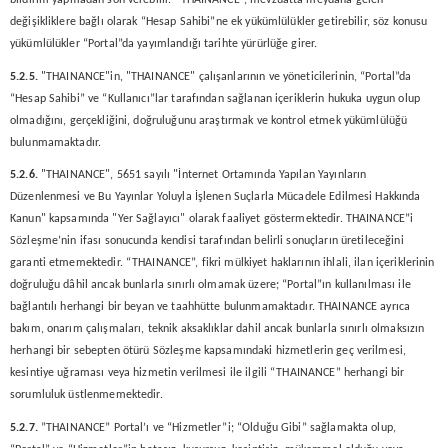
bildirim yapmadan son verebilir. “THAINANCE”, mevzuatta meydana gelen
değişikliklere bağlı olarak “Hesap Sahibi”ne ek yükümlülükler getirebilir, söz konusu
yükümlülükler “Portal”da yayımlandığı tarihte yürürlüğe girer.
5.2.5.
"THAINANCE"in, "THAINANCE" çalışanlarının ve yöneticilerinin, “Portal”da
“Hesap Sahibi” ve “Kullanıcı”lar tarafından sağlanan içeriklerin hukuka uygun olup
olmadığını, gerçekliğini, doğruluğunu araştırmak ve kontrol etmek yükümlülüğü
bulunmamaktadır.
5.2.6.
"THAINANCE", 5651 sayılı "İnternet Ortamında Yapılan Yayınların
Düzenlenmesi ve Bu Yayınlar Yoluyla İşlenen Suçlarla Mücadele Edilmesi Hakkında
Kanun" kapsamında "Yer Sağlayıcı" olarak faaliyet göstermektedir. THAINANCE”i
Sözleşme’nin ifası sonucunda kendisi tarafından belirli sonuçların üretileceğini
garanti etmemektedir. “THAINANCE”, fikri mülkiyet haklarının ihlali, ilan içeriklerinin
doğruluğu dâhil ancak bunlarla sınırlı olmamak üzere; “Portal”ın kullanılması ile
bağlantılı herhangi bir beyan ve taahhütte bulunmamaktadır. THAINANCE ayrıca
bakım, onarım çalışmaları, teknik aksaklıklar dahil ancak bunlarla sınırlı olmaksızın
herhangi bir sebepten ötürü Sözleşme kapsamındaki hizmetlerin geç verilmesi,
kesintiye uğraması veya hizmetin verilmesi ile ilgili “THAINANCE” herhangi bir
sorumluluk üstlenmemektedir.
5.2.7.
”THAINANCE” Portal’ı ve “Hizmetler”i; “Olduğu Gibi” sağlamakta olup,