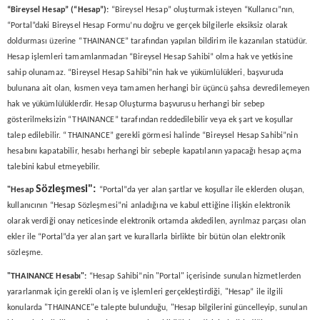
“Bireysel Hesap” (“Hesap”):
“Bireysel Hesap” oluşturmak isteyen “Kullanıcı”nın,
“Portal”daki Bireysel Hesap Formu’nu doğru ve gerçek bilgilerle eksiksiz olarak
doldurması üzerine “THAINANCE” tarafından yapılan bildirim ile kazanılan statüdür.
Hesap işlemleri tamamlanmadan “Bireysel Hesap Sahibi” olma hak ve yetkisine
sahip olunamaz. “Bireysel Hesap Sahibi”nin hak ve yükümlülükleri, başvuruda
bulunana ait olan, kısmen veya tamamen herhangi bir üçüncü şahsa devredilemeyen
hak ve yükümlülüklerdir. Hesap Oluşturma başvurusu herhangi bir sebep
gösterilmeksizin “THAINANCE” tarafından reddedilebilir veya ek şart ve koşullar
talep edilebilir. “THAINANCE” gerekli görmesi halinde “Bireysel Hesap Sahibi”nin
hesabını kapatabilir, hesabı herhangi bir sebeple kapatılanın yapacağı hesap açma
talebini kabul etmeyebilir.
Sözleşmesi":
"Hesap
“Portal”da yer alan şartlar ve koşullar ile eklerden oluşan,
kullanıcının “Hesap Sözleşmesi”ni anladığına ve kabul ettiğine ilişkin elektronik
olarak verdiği onay neticesinde elektronik ortamda akdedilen, ayrılmaz parçası olan
ekler ile “Portal”da yer alan şart ve kurallarla birlikte bir bütün olan elektronik
sözleşme.
"THAINANCE Hesabı":
“Hesap Sahibi”nin "Portal" içerisinde sunulan hizmetlerden
yararlanmak için gerekli olan iş ve işlemleri gerçekleştirdiği, "Hesap” ile ilgili
konularda "THAINANCE"e talepte bulunduğu, "Hesap bilgilerini güncelleyip, sunulan