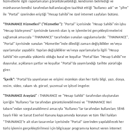
hizmetlerle ilgili raporlamaları görüntüleyebildiği, kendisinin belirlediği ve
münhasıran kendisi tarafından kullanılacağını taahhüt ettiği "kullanıcı adı" ve "şifre"
ile "Portal" üzerinden eriştiği "Hesap Sahibi"ne özel internet sayfaları bütünü.
“THAINANCE Hizmetleri” ("Hizmetler"):
"Portal" içerisinde "Hesap Sahibi"nin işbu
“Hesap Sözleşmesi” içerisinde tanımlı olan iş ve işlemlerini gerçekleştirmelerini
sağlamak amacıyla “THAINANCE” tarafından sunulan uygulamalardır. "THAINANCE",
"Portal" içerisinde sunulan "Hizmetler"inde dilediği zaman değişiklikler ve/veya
uyarlamalar yapabilir. Yapılan değişiklikler ve/veya uyarlamalarla ilgili "Hesap
Sahibi"nin uymakla yükümlü olduğu kural ve koşullar “Portal”dan "Hesap Sahibi"ne
duyurulur, açıklanan şartlar ve koşullar “Portal”da yayımlandığı tarihte yürürlüğe
girer.
“İçerik”:
“Portal”da yayınlanan ve erişimi mümkün olan her türlü bilgi, yazı, dosya,
resim, video, rakam vb. görsel, yazımsal ve işitsel imgeler.
"THAINANCE Arayüzü" :
THAINANCE ve "Hesap Sahibi” tarafından oluşturulan
içeriğin "Kullanıcı”lar tarafından görüntülenebilmesi ve "THAINANCE Veri
tabanı"ından sorgulanabilmesi amacıyla "Kullanıcı”lar tarafından kullanılan; 5846
Sayılı Fikir ve Sanat Eserleri Kanunu kapsamında korunan ve tüm fikri hakları
“THAINANCE”e ait olan tasarımlar içerisinde “Portal” üzerinden yapılabilecek her
türlü işlemin gerçekleştirilmesi için bilgisayar programına komut veren internet