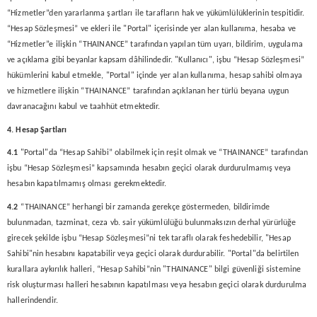
“Hizmetler”den yararlanma şartları ile tarafların hak ve yükümlülüklerinin tespitidir.
“Hesap Sözleşmesi” ve ekleri ile "Portal" içerisinde yer alan kullanıma, hesaba ve
“Hizmetler”e ilişkin “THAINANCE” tarafından yapılan tüm uyarı, bildirim, uygulama
ve açıklama gibi beyanlar kapsam dâhilindedir. "Kullanıcı", işbu “Hesap Sözleşmesi”
hükümlerini kabul etmekle, "Portal" içinde yer alan kullanıma, hesap sahibi olmaya
ve hizmetlere ilişkin “THAINANCE” tarafından açıklanan her türlü beyana uygun
davranacağını kabul ve taahhüt etmektedir.
4. Hesap Şartları
4.1
"Portal"da “Hesap Sahibi” olabilmek için reşit olmak ve “THAINANCE” tarafından
işbu “Hesap Sözleşmesi” kapsamında hesabın geçici olarak durdurulmamış veya
hesabın kapatılmamış olması gerekmektedir.
4.2
“THAINANCE” herhangi bir zamanda gerekçe göstermeden, bildirimde
bulunmadan, tazminat, ceza vb. sair yükümlülüğü bulunmaksızın derhal yürürlüğe
girecek şekilde işbu “Hesap Sözleşmesi”ni tek taraflı olarak feshedebilir, "Hesap
Sahibi"nin hesabını kapatabilir veya geçici olarak durdurabilir. "Portal"da belirtilen
kurallara aykırılık halleri, “Hesap Sahibi”nin "THAINANCE" bilgi güvenliği sistemine
risk oluşturması halleri hesabının kapatılması veya hesabın geçici olarak durdurulma
hallerindendir.