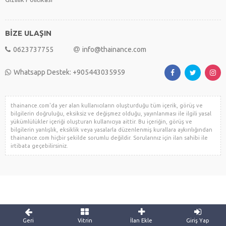
BİZE ULAŞIN
0623737755
info@thainance.com
Whatsapp Destek: +905443035959
thainance.com'da yer alan kullanıcıların oluşturduğu tüm içerik, görüş ve
bilgilerin doğruluğu, eksiksiz ve değişmez olduğu, yayınlanması ile ilgili yasal
yükümlülükler içeriği oluşturan kullanıcıya aittir. Bu içeriğin, görüş ve
bilgilerin yanlışlık, eksiklik veya yasalarla düzenlenmiş kurallara aykırılığından
thainance.com hiçbir şekilde sorumlu değildir. Sorularınız için ilan sahibi ile
irtibata geçebilirsiniz.
Geri
Vitrin
İlan Ekle
Giriş Yap