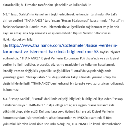
aktarılabilir, bu firmalar tarafından işlenebilir ve kullanılabilir.
6.3.
"Hesap Sahibi”nin kişisel veri teşkil edebilecek ve kendisi tarafından Portal’a
girilen verileri “THAINANCE” tarafından “Hesap Sözleşmesi” kapsamında; “Portal”ın
fonksiyonlarının kullandırılması, hizmetlerin ve içeriklerin sağlanması ve yukarıda
sayılan amaçlarla toplanmakta ve işlenmektedir. Kişisel Verilerin Korunması
Hakkında detaylı bilgi
https://www.thainance.com/sozlesmeler/kisisel-verilerin-
için
korunmasi-ve-islenmesi-hakkinda-bilgilendirme-58
sayfası ziyaret
edilmelidir. “THAINANCE” Kişisel Verilerin Korunması Politikası’nda ve sair kişisel
veriler ile ilgili politika, prosedür, sözleşme maddeleri ve kullanım koşullarında
istediği zaman değişiklik yapabilir. Değişiklikler “Portal”da yayınlandığı anda
yürürlüğe girer. “Hesap Sahibi” bu değişiklikleri takip etmekle yükümlü olup, bu
değişikliklerle ilgili “THAINANCE”den herhangi bir talepte veya zarar ziyan iddiasında
bulunamaz.
6.4.
”Hesap Sahibi”, “Portal” dahilinde eriştiği bilgileri; bu bilgileri ifşa eden “Hesap
Sahibi”nin veya "THAINANCE"in ifşa ettiği amaçlara uygun olarak kullanmakla
yükümlü olup, elde ettiği Kullanıcılara veya üçüncü kişilere ait Kişisel Verilerin
korunmasından, işlenmesinden, aktarılmasından ve KVKK kapsamındaki tüm
yükümlülüklerden kendisinin sorumlu olduğunu, THAINANCE’in kendi sistemlerinde