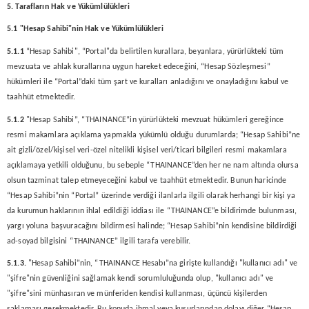
5. Tarafların Hak ve Yükümlülükleri
5.1 "Hesap Sahibi"nin Hak ve Yükümlülükleri
5.1.1
“Hesap Sahibi", “Portal"da belirtilen kurallara, beyanlara, yürürlükteki tüm
mevzuata ve ahlak kurallarına uygun hareket edeceğini, “Hesap Sözleşmesi”
hükümleri ile “Portal”daki tüm şart ve kuralları anladığını ve onayladığını kabul ve
taahhüt etmektedir.
5.1.2
"Hesap Sahibi”, “THAINANCE”in yürürlükteki mevzuat hükümleri gereğince
resmi makamlara açıklama yapmakla yükümlü olduğu durumlarda; “Hesap Sahibi”ne
ait gizli/özel/kişisel veri-özel nitelikli kişisel veri/ticari bilgileri resmi makamlara
açıklamaya yetkili olduğunu, bu sebeple “THAINANCE”den her ne nam altında olursa
olsun tazminat talep etmeyeceğini kabul ve taahhüt etmektedir. Bunun haricinde
“Hesap Sahibi”nin “Portal” üzerinde verdiği ilanlarla ilgili olarak herhangi bir kişi ya
da kurumun haklarının ihlal edildiği iddiası ile “THAINANCE”e bildirimde bulunması,
yargı yoluna başvuracağını bildirmesi halinde; “Hesap Sahibi”nin kendisine bildirdiği
ad-soyad bilgisini “THAINANCE” ilgili tarafa verebilir.
5.1.3.
"Hesap Sahibi”nin, “THAINANCE Hesabı”na girişte kullandığı "kullanıcı adı" ve
"şifre"nin güvenliğini sağlamak kendi sorumluluğunda olup, "kullanıcı adı" ve
"şifre"sini münhasıran ve münferiden kendisi kullanması, üçüncü kişilerden