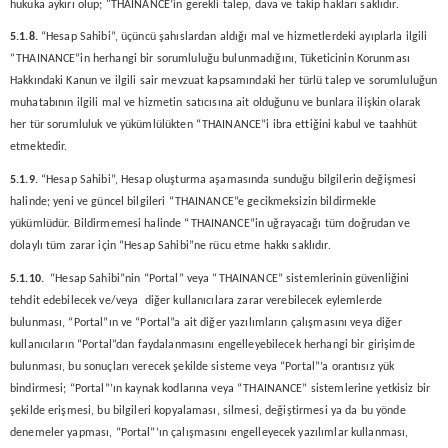
hukuka aykırı olup; "THAINANCE’in gerekli talep, dava ve takip hakları saklıdır.
5.1.8.
“Hesap Sahibi”, üçüncü şahıslardan aldığı mal ve hizmetlerdeki ayıplarla ilgili
“THAINANCE”in herhangi bir sorumluluğu bulunmadığını, Tüketicinin Korunması
Hakkındaki Kanun ve ilgili sair mevzuat kapsamındaki her türlü talep ve sorumluluğun
muhatabının ilgili mal ve hizmetin satıcısına ait olduğunu ve bunlara ilişkin olarak
her tür sorumluluk ve yükümlülükten “THAINANCE”i ibra ettiğini kabul ve taahhüt
etmektedir.
5.1.9.
“Hesap Sahibi”, Hesap oluşturma aşamasında sunduğu bilgilerin değişmesi
halinde; yeni ve güncel bilgileri “THAINANCE”e gecikmeksizin bildirmekle
yükümlüdür. Bildirmemesi halinde “THAINANCE”in uğrayacağı tüm doğrudan ve
dolaylı tüm zarar için “Hesap Sahibi”ne rücu etme hakkı saklıdır.
5.1.10.
“Hesap Sahibi”nin “Portal” veya “THAINANCE” sistemlerinin güvenliğini
tehdit edebilecek ve/veya diğer kullanıcılara zarar verebilecek eylemlerde
bulunması, “Portal”ın ve “Portal”a ait diğer yazılımların çalışmasını veya diğer
kullanıcıların “Portal”dan faydalanmasını engelleyebilecek herhangi bir girişimde
bulunması, bu sonuçları verecek şekilde sisteme veya “Portal”’a orantısız yük
bindirmesi; “Portal”’ın kaynak kodlarına veya “THAINANCE” sistemlerine yetkisiz bir
şekilde erişmesi, bu bilgileri kopyalaması, silmesi, değiştirmesi ya da bu yönde
denemeler yapması, “Portal”’ın çalışmasını engelleyecek yazılımlar kullanması,