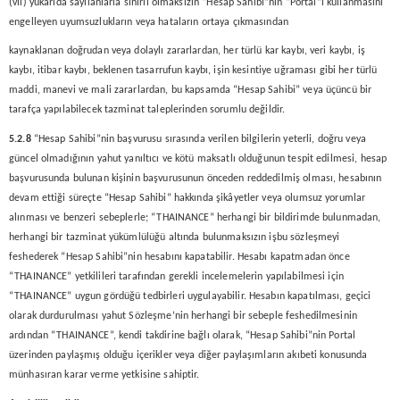
(vii) yukarıda sayılanlarla sınırlı olmaksızın “Hesap Sahibi”nin “Portal”ı kullanmasını
engelleyen uyumsuzlukların veya hataların ortaya çıkmasından
kaynaklanan doğrudan veya dolaylı zararlardan, her türlü kar kaybı, veri kaybı, iş
kaybı, itibar kaybı, beklenen tasarrufun kaybı, işin kesintiye uğraması gibi her türlü
maddi, manevi ve mali zararlardan, bu kapsamda “Hesap Sahibi” veya üçüncü bir
tarafça yapılabilecek tazminat taleplerinden sorumlu değildir.
5.2.8
“Hesap Sahibi”nin başvurusu sırasında verilen bilgilerin yeterli, doğru veya
güncel olmadığının yahut yanıltıcı ve kötü maksatlı olduğunun tespit edilmesi, hesap
başvurusunda bulunan kişinin başvurusunun önceden reddedilmiş olması, hesabının
devam ettiği süreçte “Hesap Sahibi” hakkında şikâyetler veya olumsuz yorumlar
alınması ve benzeri sebeplerle; “THAINANCE” herhangi bir bildirimde bulunmadan,
herhangi bir tazminat yükümlülüğü altında bulunmaksızın işbu sözleşmeyi
feshederek “Hesap Sahibi”nin hesabını kapatabilir. Hesabı kapatmadan önce
“THAINANCE” yetkilileri tarafından gerekli incelemelerin yapılabilmesi için
“THAINANCE” uygun gördüğü tedbirleri uygulayabilir. Hesabın kapatılması, geçici
olarak durdurulması yahut Sözleşme’nin herhangi bir sebeple feshedilmesinin
ardından “THAINANCE”, kendi takdirine bağlı olarak, “Hesap Sahibi”nin Portal
üzerinden paylaşmış olduğu içerikler veya diğer paylaşımların akıbeti konusunda
münhasıran karar verme yetkisine sahiptir.