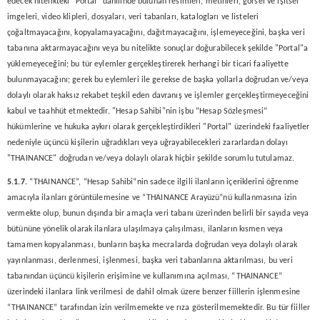
edecek nitelikteki "Portal" dâhilinde bulunan resimleri, metinleri, görsel ve işitsel
imgeleri, video klipleri, dosyaları, veri tabanları, katalogları ve listeleri
çoğaltmayacağını, kopyalamayacağını, dağıtmayacağını, işlemeyeceğini, başka veri
tabanına aktarmayacağını veya bu nitelikte sonuçlar doğurabilecek şekilde "Portal"a
yüklemeyeceğini; bu tür eylemler gerçekleştirerek herhangi bir ticari faaliyette
bulunmayacağını; gerek bu eylemleri ile gerekse de başka yollarla doğrudan ve/veya
dolaylı olarak haksız rekabet teşkil eden davranış ve işlemler gerçekleştirmeyeceğini
kabul ve taahhüt etmektedir. "Hesap Sahibi"nin işbu “Hesap Sözleşmesi”
hükümlerine ve hukuka aykırı olarak gerçekleştirdikleri "Portal" üzerindeki faaliyetler
nedeniyle üçüncü kişilerin uğradıkları veya uğrayabilecekleri zararlardan dolayı
"THAINANCE" doğrudan ve/veya dolaylı olarak hiçbir şekilde sorumlu tutulamaz.
5.1.7.
“THAINANCE”, “Hesap Sahibi”nin sadece ilgili ilanların içeriklerini öğrenme
amacıyla ilanları görüntülemesine ve “THAINANCE Arayüzü”nü kullanmasına izin
vermekte olup, bunun dışında bir amaçla veri tabanı üzerinden belirli bir sayıda veya
bütününe yönelik olarak ilanlara ulaşılmaya çalışılması, ilanların kısmen veya
tamamen kopyalanması, bunların başka mecralarda doğrudan veya dolaylı olarak
yayınlanması, derlenmesi, işlenmesi, başka veri tabanlarına aktarılması, bu veri
tabanından üçüncü kişilerin erişimine ve kullanımına açılması, “THAINANCE”
üzerindeki ilanlara link verilmesi de dahil olmak üzere benzer fiillerin işlenmesine
“THAINANCE” tarafından izin verilmemekte ve rıza gösterilmemektedir. Bu tür fiiller