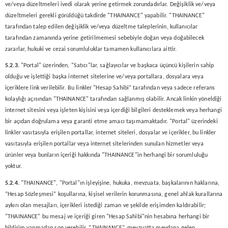
ve/veya düzeltmeleri ivedi olarak yerine getirmek zorundadırlar. Değişiklik ve/veya
düzeltmeleri gerekli görüldüğü takdirde "THAINANCE" yapabilir. "THAINANCE"
tarafından talep edilen değişiklik ve/veya düzeltme taleplerinin, kullanıcılar
tarafından zamanında yerine getirilmemesi sebebiyle doğan veya doğabilecek
zararlar, hukuki ve cezai sorumluluklar tamamen kullanıcılara aittir.
5.2.3.
"Portal" üzerinden, "Satıcı"lar, sağlayıcılar ve başkaca üçüncü kişilerin sahip
olduğu ve işlettiği başka internet sitelerine ve/veya portallara, dosyalara veya
içeriklere link verilebilir. Bu linkler "Hesap Sahibi” tarafından veya sadece referans
kolaylığı açısından "THAINANCE" tarafından sağlanmış olabilir. Ancak linkin yöneldiği
internet sitesini veya işleten kişisini veya içerdiği bilgileri desteklemek veya herhangi
bir açıdan doğrulama veya garanti etme amacı taşımamaktadır. "Portal" üzerindeki
linkler vasıtasıyla erişilen portallar, internet siteleri, dosyalar ve içerikler, bu linkler
vasıtasıyla erişilen portallar veya internet sitelerinden sunulan hizmetler veya
ürünler veya bunların içeriği hakkında "THAINANCE"in herhangi bir sorumluluğu
yoktur.
5.2.4.
"THAINANCE", "Portal"ın işleyişine, hukuka, mevzuata, başkalarının haklarına,
“Hesap Sözleşmesi” koşullarına, kişisel verilerin korunmasına, genel ahlak kurallarına
aykırı olan mesajları, içerikleri istediği zaman ve şekilde erişimden kaldırabilir;
"THAINANCE" bu mesaj ve içeriği giren "Hesap Sahibi"nin hesabına herhangi bir