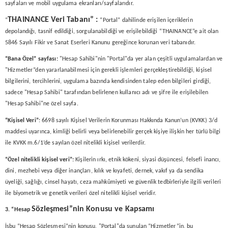
sayfaları ve mobil uygulama ekranları/sayfalarıdır.
THAINANCE Veri Tabanı” :
“
“Portal” dahilinde erişilen içeriklerin
depolandığı, tasnif edildiği, sorgulanabildiği ve erişilebildiği “THAINANCE”e ait olan
5846 Sayılı Fikir ve Sanat Eserleri Kanunu gereğince korunan veri tabanıdır.
“Bana Özel” sayfası:
"Hesap Sahibi"nin "Portal"da yer alan çeşitli uygulamalardan ve
"Hizmetler”den yararlanabilmesi için gerekli işlemleri gerçekleştirebildiği, kişisel
bilgilerini, tercihlerini, uygulama bazında kendisinden talep eden bilgileri girdiği,
sadece "Hesap Sahibi" tarafından belirlenen kullanıcı adı ve şifre ile erişilebilen
"Hesap Sahibi"ne özel sayfa.
“Kişisel Veri”
: 6698 sayılı Kişisel Verilerin Korunması Hakkında Kanun’un (KVKK) 3/d
maddesi uyarınca, kimliği belirli veya belirlenebilir gerçek kişiye ilişkin her türlü bilgi
ile KVKK m.6/1’de sayılan özel nitelikli kişisel verilerdir.
“Özel nitelikli kişisel veri”:
Kişilerin ırkı, etnik kökeni, siyasi düşüncesi, felsefi inancı,
dini, mezhebi veya diğer inançları, kılık ve kıyafeti, dernek, vakıf ya da sendika
üyeliği, sağlığı, cinsel hayatı, ceza mahkûmiyeti ve güvenlik tedbirleriyle ilgili verileri
ile biyometrik ve genetik verileri özel nitelikli kişisel veridir.
Sözleşmesi”nin Konusu ve Kapsamı
3. “Hesap
İşbu “Hesap Sözleşmesi”nin konusu, "Portal"da sunulan “Hizmetler”in, bu