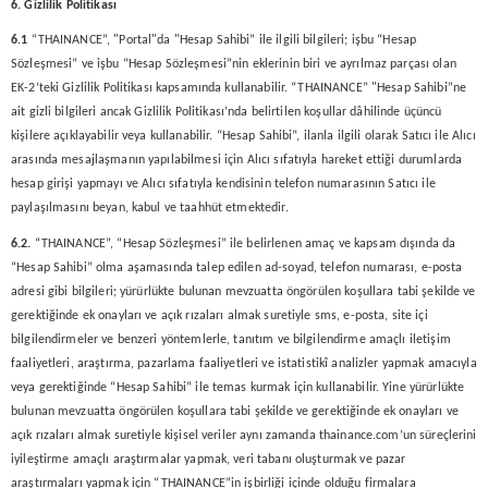
6. Gizlilik Politikası
6.1
“THAINANCE”, "Portal"da "Hesap Sahibi” ile ilgili bilgileri; işbu “Hesap
Sözleşmesi” ve işbu “Hesap Sözleşmesi”nin eklerinin biri ve ayrılmaz parçası olan
EK-2’teki Gizlilik Politikası kapsamında kullanabilir. “THAINANCE” "Hesap Sahibi”ne
ait gizli bilgileri ancak Gizlilik Politikası’nda belirtilen koşullar dâhilinde üçüncü
kişilere açıklayabilir veya kullanabilir. “Hesap Sahibi”, ilanla ilgili olarak Satıcı ile Alıcı
arasında mesajlaşmanın yapılabilmesi için Alıcı sıfatıyla hareket ettiği durumlarda
hesap girişi yapmayı ve Alıcı sıfatıyla kendisinin telefon numarasının Satıcı ile
paylaşılmasını beyan, kabul ve taahhüt etmektedir.
6.2.
“THAINANCE”, “Hesap Sözleşmesi” ile belirlenen amaç ve kapsam dışında da
“Hesap Sahibi” olma aşamasında talep edilen ad-soyad, telefon numarası, e-posta
adresi gibi bilgileri; yürürlükte bulunan mevzuatta öngörülen koşullara tabi şekilde ve
gerektiğinde ek onayları ve açık rızaları almak suretiyle sms, e-posta, site içi
bilgilendirmeler ve benzeri yöntemlerle, tanıtım ve bilgilendirme amaçlı iletişim
faaliyetleri, araştırma, pazarlama faaliyetleri ve istatistikî analizler yapmak amacıyla
veya gerektiğinde “Hesap Sahibi” ile temas kurmak için kullanabilir. Yine yürürlükte
bulunan mevzuatta öngörülen koşullara tabi şekilde ve gerektiğinde ek onayları ve
açık rızaları almak suretiyle kişisel veriler aynı zamanda thainance.com’un süreçlerini
iyileştirme amaçlı araştırmalar yapmak, veri tabanı oluşturmak ve pazar
araştırmaları yapmak için “THAINANCE”in işbirliği içinde olduğu firmalara