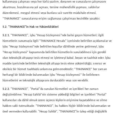
kullanmaya çalışması veya her türlü yazılım, donanım ve sunucuların çalışmasını
aksatması, bozulmasına yol açması, tersine mühendislik yapması, saldırılar
düzenlemesi, meşgul etmesi veya bunlara sair surette müdahale etmesi,
“THAINANCE” sunucularına erişim sağlamaya çalışılması kesinlikle yasaktır.
5.2. "THAINANCE"in Hak ve Yükümlülükleri
5.2.1.
"THAINANCE", işbu “Hesap Sözleşmesi”nde bahsi geçen hizmetleri; ilgili
hizmetlerin sunumuyla ilgili "THAINANCE Hesabı" içerisinde belirtilen açıklamalar ve
işbu “Hesap Sözleşmesi”nde belirtilen koşullar dâhilinde yerine getirmeyi, işbu
“Hesap Sözleşmesi” kapsamında belirtilen hizmetlerin sunulabilmesi için gerekli
olan teknolojik altyapıyı tesis etmeyi ve işletmeyi kabul, beyan ve taahhüt eder. İşbu
madde içerisinde belirtilen teknolojik altyapı tesis etme yükümlülüğü, sınırsız ve
eksiksiz bir hizmet taahhüdü anlamına gelmemektedir; “THAINANCE” her zaman
herhangi bir bildirimde bulunmadan işbu “Hesap Sözleşmesi” ile belirlenen
hizmetlerini ve teknolojik altyapısını durdurabilir veya son verebilir.
5.2.2.
"THAINANCE", "Portal"da sunulan hizmetleri ve içerikleri her zaman
değiştirebilme; "Hesap Sahibi”nin sisteme yüklediği bilgileri ve içerikleri "Portal"
kullanıcıları da dâhil olmak üzere üçüncü kişilerin erişimine kapatabilme ve silme
hakkını saklı tutmaktadır. "THAINANCE", bu hakkını hiçbir bildirimde bulunmadan ve
önel vermeden kullanabilir. "Hesap Sahibi”, "THAINANCE"in talep ettiği değişiklik