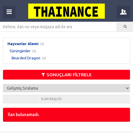
Hayvanlar Alemi
(0)
Sürüngenler
(0)
Bearded Dragon
(0)
SONUÇLARI FİLTRELE
İLAN BAŞLIĞI
İlan bulunamadı.