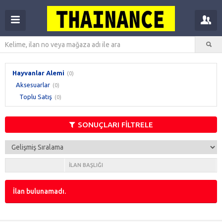
Hayvanlar Alemi
(0)
Aksesuarlar
(0)
Toplu Satış
(0)
SONUÇLARI FİLTRELE
İLAN BAŞLIĞI
İlan bulunamadı.