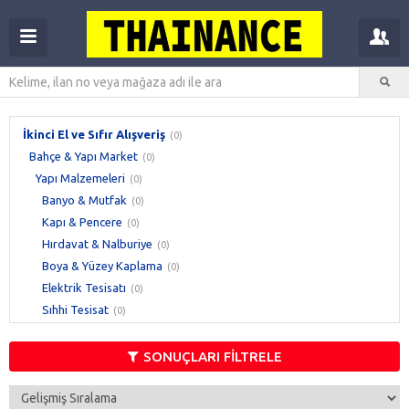
İkinci El ve Sıfır Alışveriş
(0)
Bahçe & Yapı Market
(0)
Yapı Malzemeleri
(0)
Banyo & Mutfak
(0)
Kapı & Pencere
(0)
Hırdavat & Nalburiye
(0)
Boya & Yüzey Kaplama
(0)
Elektrik Tesisatı
(0)
Sıhhi Tesisat
(0)
Aydınlatma
(0)
Isıtma
(0)
SONUÇLARI FİLTRELE