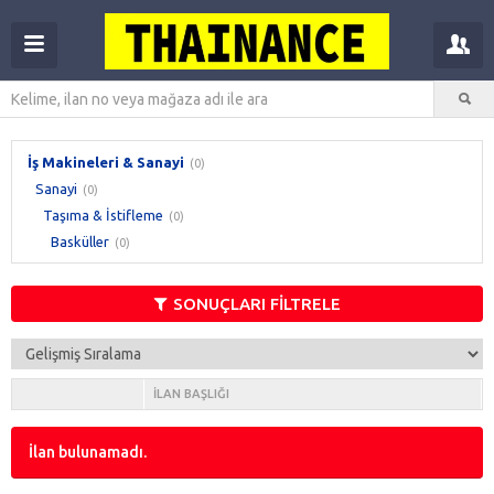
İş Makineleri & Sanayi
(0)
Sanayi
(0)
Taşıma & İstifleme
(0)
Basküller
(0)
SONUÇLARI FİLTRELE
İLAN BAŞLIĞI
İlan bulunamadı.