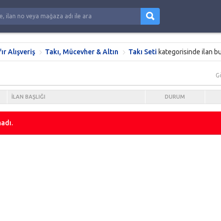
fır Alışveriş
Takı, Mücevher & Altın
Takı Seti
kategorisinde ilan b
G
İLAN BAŞLIĞI
DURUM
adı.