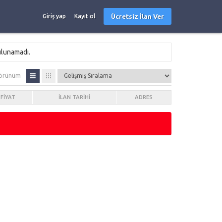
Ücretsiz İlan Ver
Giriş yap
Kayıt ol
ulunamadı.
örünüm
FIYAT
İLAN TARIHI
ADRES