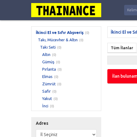
İkinci El ve Sı
İkinci El ve Sıfır Alışveriş
(0)
Takı, Mücevher & Altın
(0)
Takı Seti
(0)
Tüm İlanlar
Altın
(0)
Gümüş
(0)
Pırlanta
(0)
İlan bulunam
Elmas
(0)
Zümrüt
(0)
Safir
(0)
Yakut
(0)
İnci
(0)
Yarı Değerli Taşlı
(0)
Bijuteri
(0)
Adres