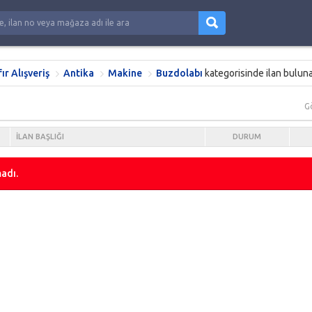
fır Alışveriş
Antika
Makine
Buzdolabı
kategorisinde ilan bulun
G
İLAN BAŞLIĞI
DURUM
adı.