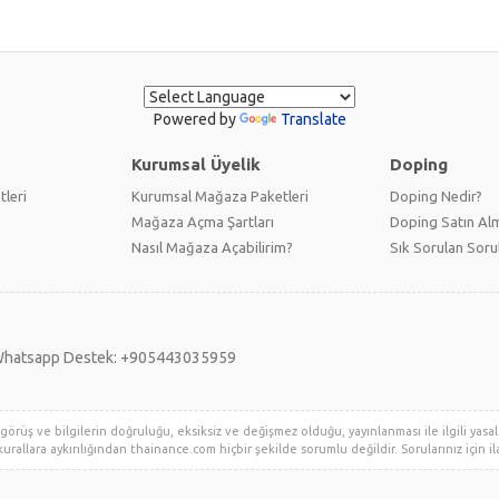
Powered by
Translate
Kurumsal Üyelik
Doping
tleri
Kurumsal Mağaza Paketleri
Doping Nedir?
Mağaza Açma Şartları
Doping Satın Alm
Nasıl Mağaza Açabilirim?
Sık Sorulan Soru
hatsapp Destek: +905443035959
örüş ve bilgilerin doğruluğu, eksiksiz ve değişmez olduğu, yayınlanması ile ilgili yasal y
urallara aykırılığından thainance.com hiçbir şekilde sorumlu değildir. Sorularınız için ila