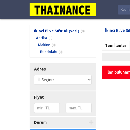
İkinci El ve Sı
İkinci El ve Sıfır Alışveriş
(0)
Antika
(0)
Makine
(0)
Tüm İlanlar
Buzdolabı
(0)
Adres
İlan bulunam
Fiyat
Durum