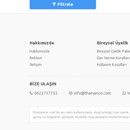
Filtrele
Hakkımızda
Bireysel Üyelik
Hakkımızda
Bireysel Üyelik Pake
Reklam
İlan Verme Kuralları
İletişim
Kullanım Koşulları
BİZE ULAŞIN
0623737755
info@thainance.com
W
thainance.com'da yer alan kullanıcıların oluşturduğu tüm içerik, g
görüş ve bilgilerin yanlışlık, eksiklik veya yasalarla düzenlenmiş k