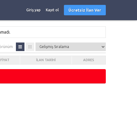
Ücretsiz İlan Ver
Giriş yap
Kayıt ol
amadı.
örünüm
FIYAT
İLAN TARIHI
ADRES