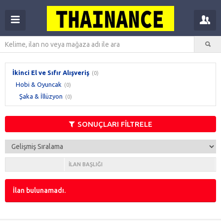
İkinci El ve Sıfır Alışveriş
(0)
Hobi & Oyuncak
(0)
Şaka & İllüzyon
(0)
SONUÇLARI FİLTRELE
İLAN BAŞLIĞI
İlan bulunamadı.