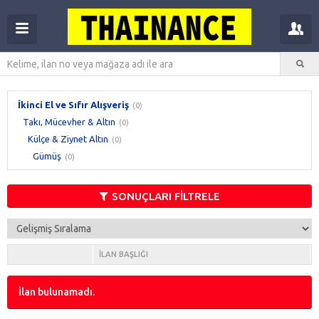
İkinci El ve Sıfır Alışveriş
(0)
Takı, Mücevher & Altın
(0)
Külçe & Ziynet Altın
(0)
Gümüş
(0)
SONUÇLARI FİLTRELE
İLAN BAŞLIĞI
İlan bulunamadı.