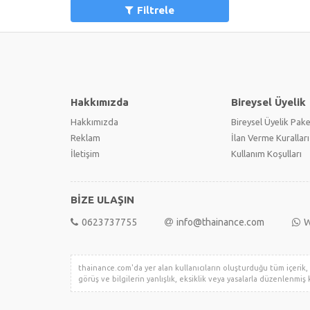
Filtrele
Hakkımızda
Bireysel Üyelik
Hakkımızda
Bireysel Üyelik Pake
Reklam
İlan Verme Kuralları
İletişim
Kullanım Koşulları
BİZE ULAŞIN
0623737755
info@thainance.com
W
thainance.com'da yer alan kullanıcıların oluşturduğu tüm içerik, g
görüş ve bilgilerin yanlışlık, eksiklik veya yasalarla düzenlenmiş k