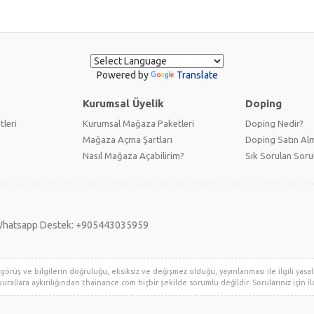
Powered by
Translate
Kurumsal Üyelik
Doping
tleri
Kurumsal Mağaza Paketleri
Doping Nedir?
Mağaza Açma Şartları
Doping Satın Alm
Nasıl Mağaza Açabilirim?
Sık Sorulan Soru
hatsapp Destek: +905443035959
örüş ve bilgilerin doğruluğu, eksiksiz ve değişmez olduğu, yayınlanması ile ilgili yasal y
urallara aykırılığından thainance.com hiçbir şekilde sorumlu değildir. Sorularınız için ila