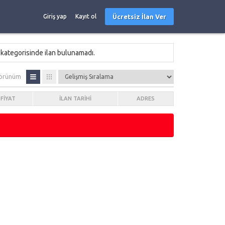
Ücretsiz İlan Ver
Giriş yap
Kayıt ol
kategorisinde ilan bulunamadı.
örünüm
FIYAT
İLAN TARIHI
ADRES