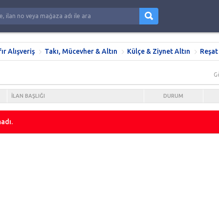
fır Alışveriş
Takı, Mücevher & Altın
Külçe & Ziynet Altın
Reşat
G
İLAN BAŞLIĞI
DURUM
adı.