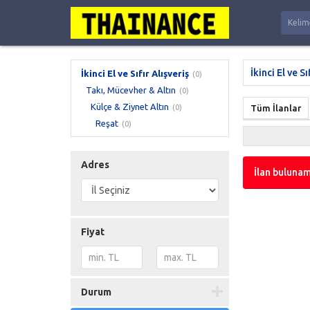
İkinci El ve Sı
İkinci El ve Sıfır Alışveriş
(0)
Takı, Mücevher & Altın
(0)
Külçe & Ziynet Altın
(0)
Tüm İlanlar
Reşat
(0)
Adres
İlan bulunam
Fiyat
Durum