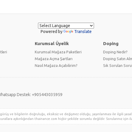
Powered by
Translate
Kurumsal Üyelik
Doping
tleri
Kurumsal Mağaza Paketleri
Doping Nedir?
Mağaza Açma Şartları
Doping Satın Alm
Nasıl Mağaza Açabilirim?
Sık Sorulan Soru
hatsapp Destek: +905443035959
örüş ve bilgilerin doğruluğu, eksiksiz ve değişmez olduğu, yayınlanması ile ilgili yasal y
urallara aykırılığından thainance.com hiçbir şekilde sorumlu değildir. Sorularınız için ila