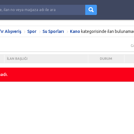
fır Alışveriş
Spor
Su Sporları
Kano
kategorisinde ilan bulunamad
G
İLAN BAŞLIĞI
DURUM
adı.