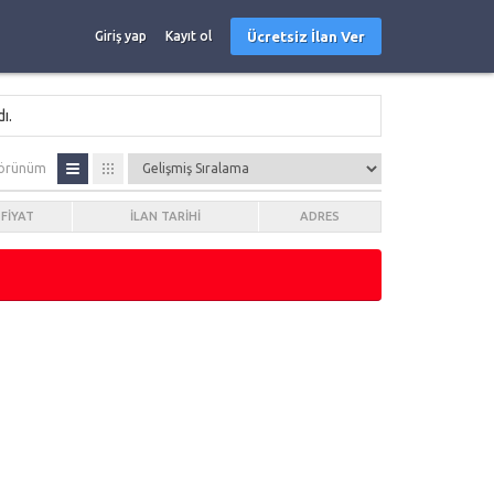
Ücretsiz İlan Ver
Giriş yap
Kayıt ol
ı.
örünüm
FIYAT
İLAN TARIHI
ADRES