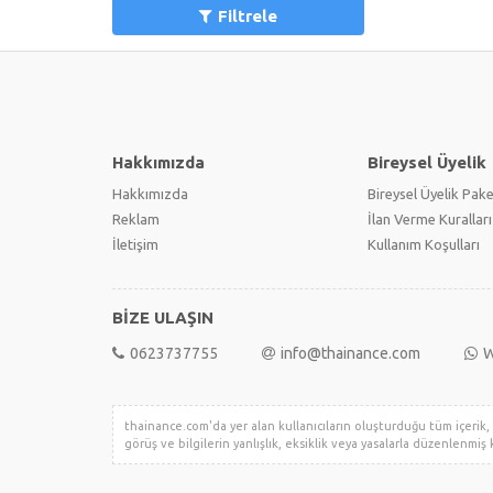
Filtrele
Hakkımızda
Bireysel Üyelik
Hakkımızda
Bireysel Üyelik Pake
Reklam
İlan Verme Kuralları
İletişim
Kullanım Koşulları
BİZE ULAŞIN
0623737755
info@thainance.com
W
thainance.com'da yer alan kullanıcıların oluşturduğu tüm içerik, g
görüş ve bilgilerin yanlışlık, eksiklik veya yasalarla düzenlenmiş k