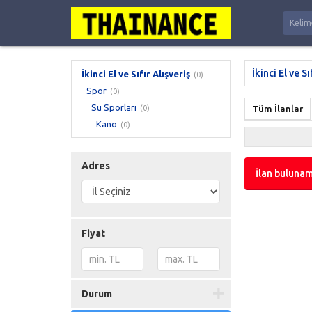
İkinci El ve Sı
İkinci El ve Sıfır Alışveriş
(0)
Spor
(0)
Su Sporları
(0)
Tüm İlanlar
Kano
(0)
Adres
İlan bulunam
Fiyat
Durum