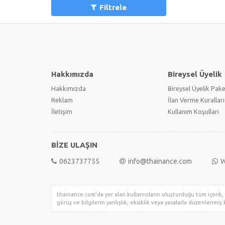
Filtrele
Hakkımızda
Bireysel Üyelik
Hakkımızda
Bireysel Üyelik Pake
Reklam
İlan Verme Kuralları
İletişim
Kullanım Koşulları
BİZE ULAŞIN
0623737755
info@thainance.com
W
thainance.com'da yer alan kullanıcıların oluşturduğu tüm içerik, g
görüş ve bilgilerin yanlışlık, eksiklik veya yasalarla düzenlenmiş k