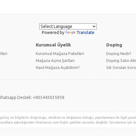
Powered by
Translate
Kurumsal Üyelik
Doping
tleri
Kurumsal Mağaza Paketleri
Doping Nedir?
Mağaza Açma Şartları
Doping Satın Alm
Nasıl Mağaza Açabilirim?
Sık Sorulan Soru
hatsapp Destek: +905443035959
örüş ve bilgilerin doğruluğu, eksiksiz ve değişmez olduğu, yayınlanması ile ilgili yasal y
urallara aykırılığından thainance.com hiçbir şekilde sorumlu değildir. Sorularınız için ila