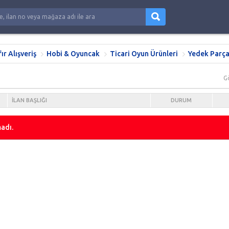
fır Alışveriş
Hobi & Oyuncak
Ticari Oyun Ürünleri
Yedek Parç
G
İLAN BAŞLIĞI
DURUM
adı.