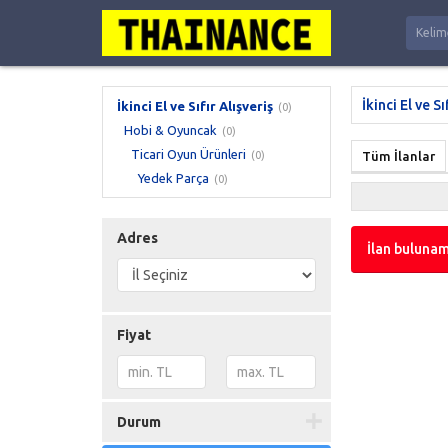
İkinci El ve Sı
İkinci El ve Sıfır Alışveriş
(0)
Hobi & Oyuncak
(0)
Ticari Oyun Ürünleri
(0)
Tüm İlanlar
Yedek Parça
(0)
Adres
İlan bulunam
Fiyat
Durum