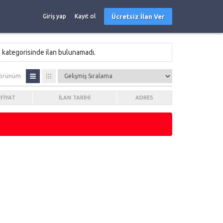
Ücretsiz İlan Ver
Giriş yap
Kayıt ol
a
kategorisinde ilan bulunamadı.
örünüm
FIYAT
İLAN TARIHI
ADRES