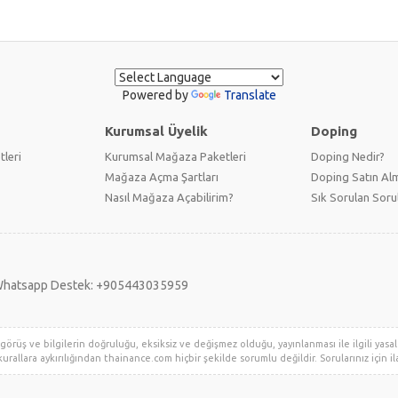
Powered by
Translate
Kurumsal Üyelik
Doping
tleri
Kurumsal Mağaza Paketleri
Doping Nedir?
Mağaza Açma Şartları
Doping Satın Alm
Nasıl Mağaza Açabilirim?
Sık Sorulan Soru
hatsapp Destek: +905443035959
örüş ve bilgilerin doğruluğu, eksiksiz ve değişmez olduğu, yayınlanması ile ilgili yasal y
urallara aykırılığından thainance.com hiçbir şekilde sorumlu değildir. Sorularınız için ila