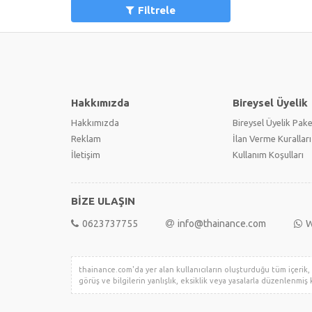
Filtrele
Hakkımızda
Bireysel Üyelik
Hakkımızda
Bireysel Üyelik Pake
Reklam
İlan Verme Kuralları
İletişim
Kullanım Koşulları
BİZE ULAŞIN
0623737755
info@thainance.com
W
thainance.com'da yer alan kullanıcıların oluşturduğu tüm içerik, g
görüş ve bilgilerin yanlışlık, eksiklik veya yasalarla düzenlenmiş k