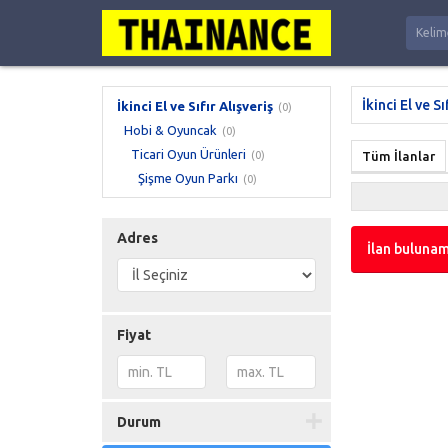
İkinci El ve Sı
İkinci El ve Sıfır Alışveriş
(0)
Hobi & Oyuncak
(0)
Ticari Oyun Ürünleri
(0)
Tüm İlanlar
Şişme Oyun Parkı
(0)
Adres
İlan bulunam
Fiyat
Durum