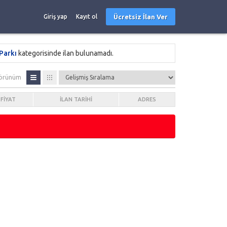
Ücretsiz İlan Ver
Giriş yap
Kayıt ol
Parkı
kategorisinde ilan bulunamadı.
örünüm
FIYAT
İLAN TARIHI
ADRES