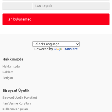
Renault
(0)
İLAN BAŞLIĞI
Seat
(0)
Skoda
(0)
İlan bulunamadı.
Toyota
(0)
Volkswagen
(0)
Powered by
Translate
Hakkımızda
Hakkımızda
Reklam
İletişim
Bireysel Üyelik
Bireysel Üyelik Paketleri
İlan Verme Kuralları
Kullanım Koşulları