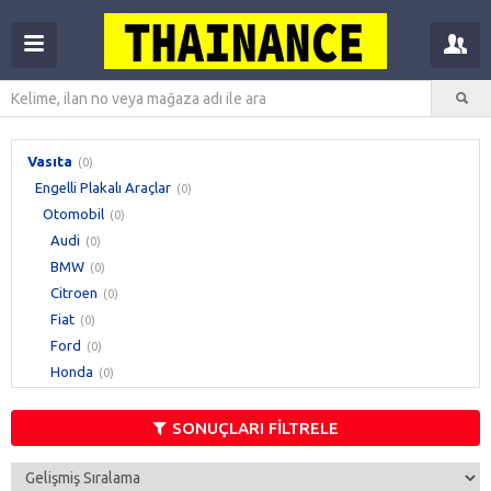
Vasıta
(0)
Engelli Plakalı Araçlar
(0)
Otomobil
(0)
Audi
(0)
BMW
(0)
Citroen
(0)
Fiat
(0)
Ford
(0)
Honda
(0)
Hyundai
(0)
Mercedes - Benz
(0)
SONUÇLARI FİLTRELE
Opel
(0)
Peugeot
(0)