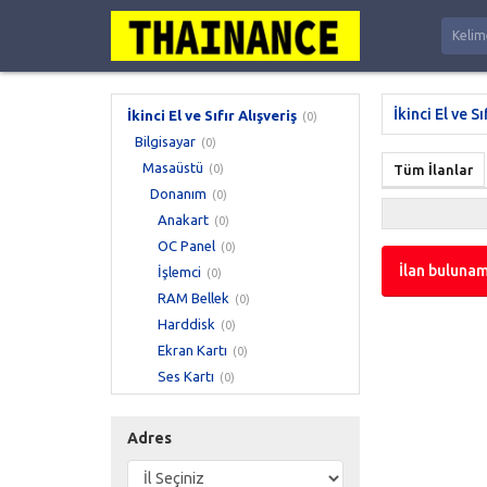
İkinci El ve Sı
İkinci El ve Sıfır Alışveriş
(0)
Bilgisayar
(0)
Masaüstü
(0)
Tüm İlanlar
Donanım
(0)
Anakart
(0)
OC Panel
(0)
İlan bulunam
İşlemci
(0)
RAM Bellek
(0)
Harddisk
(0)
Ekran Kartı
(0)
Ses Kartı
(0)
Güç Kaynağı
(0)
Kasa
(0)
Adres
CD Sürücü / Yazıcı
(0)
DVD Sürücü / Yazıcı
(0)