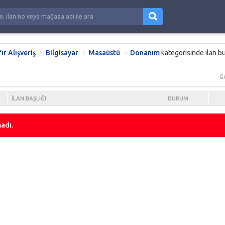
fır Alışveriş
Bilgisayar
Masaüstü
Donanım
kategorisinde ilan b
G
İLAN BAŞLIĞI
DURUM
adı.