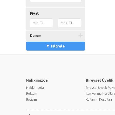
Blu-ray Sürücü / Yazıcı
(0)
Ağ Kartı
(0)
Fiyat
TV & Video Kartı
(0)
Fan & Soğutucu
(0)
Disket Sürücü
(0)
Durum
PCI Faks Modem
(0)
PCI USB & Firewire Kart
(0)
Filtrele
PCI Express Kartlar
(0)
Arıza Tespit Kartı
(0)
Güç Kaynağı Test Cihazı
(0)
Işıklandırma
(0)
Toplu Satış
(0)
Hakkımızda
Bireysel Üyelik
Hakkımızda
Bireysel Üyelik Pake
Reklam
İlan Verme Kuralları
İletişim
Kullanım Koşulları