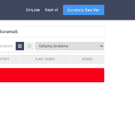
Ücretsiz İlan Ver
Giriş yap
Kayıt ol
ulunamadı.
örünüm
FIYAT
İLAN TARIHI
ADRES