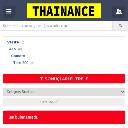
Vasıta
(0)
ATV
(0)
Gomoto
(0)
Toro 200
(0)
SONUÇLARI FİLTRELE
İLAN BAŞLIĞI
İlan bulunamadı.