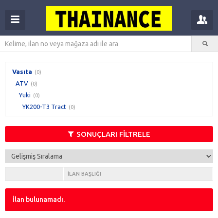
Vasıta
(0)
ATV
(0)
Yuki
(0)
YK200-T3 Tract
(0)
SONUÇLARI FİLTRELE
İLAN BAŞLIĞI
İlan bulunamadı.