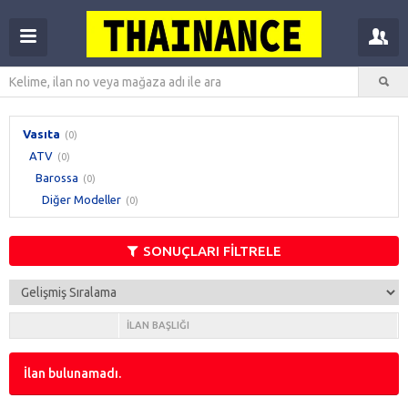
Vasıta
(0)
ATV
(0)
Barossa
(0)
Diğer Modeller
(0)
SONUÇLARI FİLTRELE
İLAN BAŞLIĞI
İlan bulunamadı.