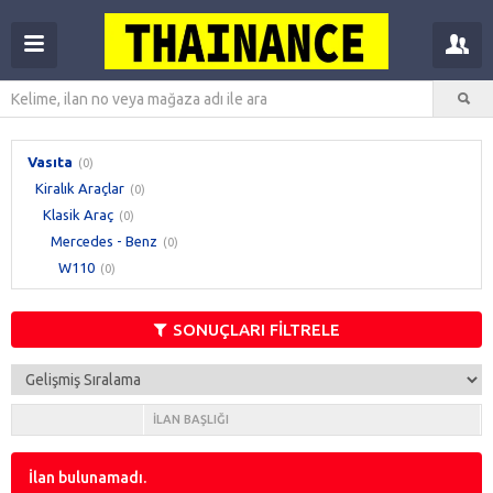
Vasıta
(0)
Kiralık Araçlar
(0)
Klasik Araç
(0)
Mercedes - Benz
(0)
W110
(0)
SONUÇLARI FİLTRELE
İLAN BAŞLIĞI
İlan bulunamadı.