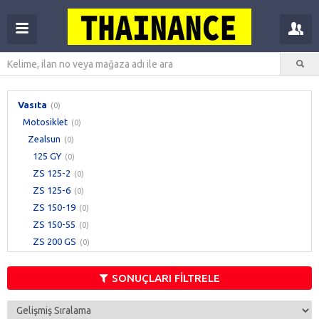
Vasıta
(0)
Motosiklet
(0)
Zealsun
(0)
125 GY
(0)
ZS 125-2
(0)
ZS 125-6
(0)
ZS 150-19
(0)
ZS 150-55
(0)
ZS 200 GS
(0)
ZS 200 GY A
(0)
Diğer Modeller
(0)
SONUÇLARI FİLTRELE