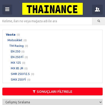
Vasıta
(0)
Motosiklet
(0)
TM Racing
(0)
EN 250
(0)
EN 250 Fİ
(0)
MX 125
(0)
MX 85 JR
(0)
SMR 250 F.E.S
(0)
SMX 250 Fİ
(0)
SONUÇLARI FİLTRELE