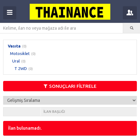
Vasıta
(0)
Motosiklet
(0)
Ural
(0)
T 2WD
(0)
SONUÇLARI FİLTRELE
İLAN BAŞLIĞI
İlan bulunamadı.