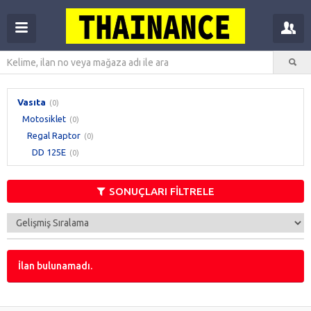
Vasıta
(0)
Motosiklet
(0)
Regal Raptor
(0)
DD 125E
(0)
SONUÇLARI FİLTRELE
İlan bulunamadı.