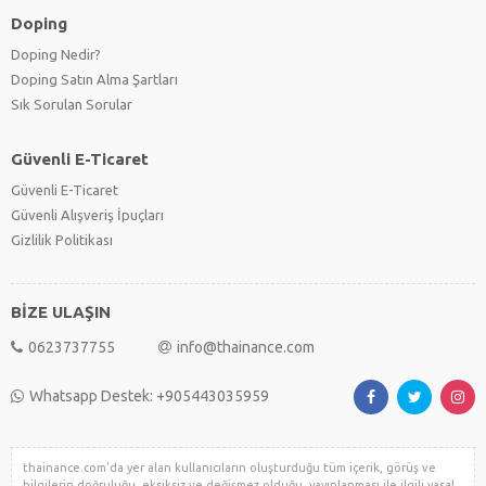
Doping
Doping Nedir?
Doping Satın Alma Şartları
Sık Sorulan Sorular
Güvenli E-Ticaret
Güvenli E-Ticaret
Güvenli Alışveriş İpuçları
Gizlilik Politikası
BİZE ULAŞIN
0623737755
info@thainance.com
Whatsapp Destek: +905443035959
thainance.com'da yer alan kullanıcıların oluşturduğu tüm içerik, görüş ve
bilgilerin doğruluğu, eksiksiz ve değişmez olduğu, yayınlanması ile ilgili yasal