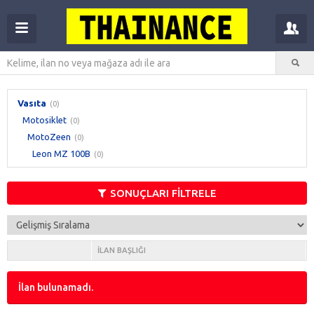
Vasıta
(0)
Motosiklet
(0)
MotoZeen
(0)
Leon MZ 100B
(0)
SONUÇLARI FİLTRELE
İLAN BAŞLIĞI
İlan bulunamadı.