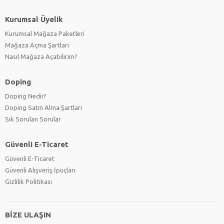
Sportster 1200 Nightster
(0)
Kurumsal Üyelik
Sportster 72
(0)
Kurumsal Mağaza Paketleri
Sportster 883 Low
(0)
Mağaza Açma Şartları
Sportster Custom XL1200C
(0)
Nasıl Mağaza Açabilirim?
Sportster Custom XL 1200S
(0)
Sportster Custom XL883C
(0)
Doping
Sportster Iron 883
(0)
Sportster Roadster XL1200R
(0)
Doping Nedir?
Sportster SuperLow XL883L
(0)
Doping Satın Alma Şartları
Sportster XL 1200X
(0)
Sık Sorulan Sorular
Sportster XL883
(0)
Sportster XR1200
(0)
Güvenli E-Ticaret
Street 750
(0)
Güvenli E-Ticaret
Street Rod
(0)
Güvenli Alışveriş İpuçları
Touring Road Glide
(0)
Gizlilik Politikası
Touring Road Glide Special
(0)
Tri Glide Ultra FLHTCUTG
(0)
Ultra Classic Electra Glide FLHTCUI
BİZE ULAŞIN
(0)