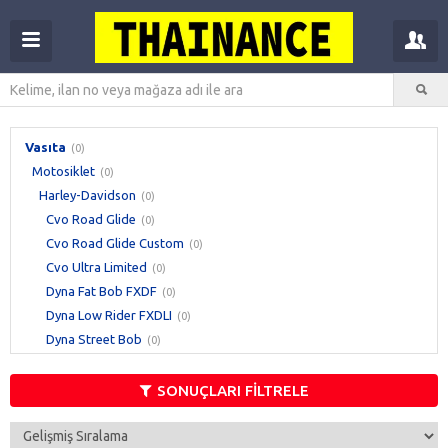
Vasıta
(0)
Motosiklet
(0)
Harley-Davidson
(0)
Cvo Road Glide
(0)
Cvo Road Glide Custom
(0)
Cvo Ultra Limited
(0)
Dyna Fat Bob FXDF
(0)
Dyna Low Rider FXDLI
(0)
Dyna Street Bob
(0)
Dyna Street Bob FXDBA
(0)
Dyna Super Glide Custom FXDCI
SONUÇLARI FİLTRELE
(0)
Dyna Switchback
(0)
Dyna Wide Glide FXDWGI
(0)