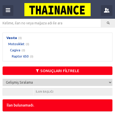
Vasıta
(0)
Motosiklet
(0)
Cagiva
(0)
Raptor 650
(0)
SONUÇLARI FİLTRELE
İLAN BAŞLIĞI
İlan bulunamadı.