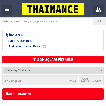
İş İlanları
(0)
Tamir ve Bakım
(0)
Elektronik Tamir, Bakım
(0)
SONUÇLARI FİLTRELE
İLAN
İLAN BAŞLIĞI
FIYAT
TARIHI
ADRES
İlan bulunamadı.