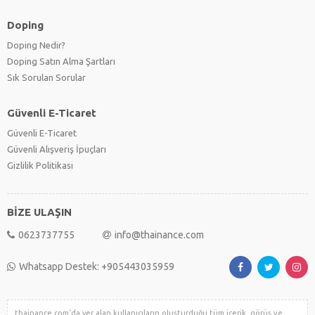
Doping
Doping Nedir?
Doping Satın Alma Şartları
Sık Sorulan Sorular
Güvenli E-Ticaret
Güvenli E-Ticaret
Güvenli Alışveriş İpuçları
Gizlilik Politikası
BİZE ULAŞIN
0623737755
info@thainance.com
Whatsapp Destek: +905443035959
thainance.com'da yer alan kullanıcıların oluşturduğu tüm içerik, görüş ve