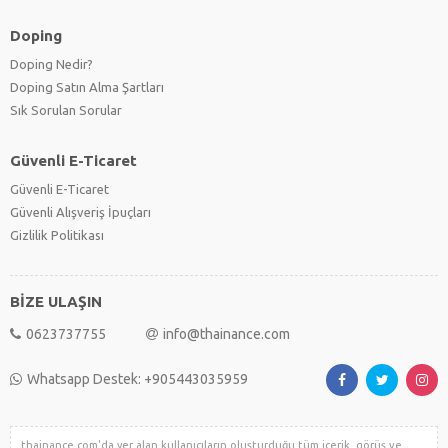
Doping
Doping Nedir?
Doping Satın Alma Şartları
Sık Sorulan Sorular
Güvenli E-Ticaret
Güvenli E-Ticaret
Güvenli Alışveriş İpuçları
Gizlilik Politikası
BİZE ULAŞIN
0623737755
info@thainance.com
Whatsapp Destek: +905443035959
thainance.com'da yer alan kullanıcıların oluşturduğu tüm içerik, görüş ve