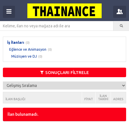
İş İlanları
(0)
Eğlence ve Animasyon
(0)
Müzisyen ve DJ
(0)
SONUÇLARI FİLTRELE
İLAN
İLAN BAŞLIĞI
FIYAT
TARIHI
ADRES
İlan bulunamadı.